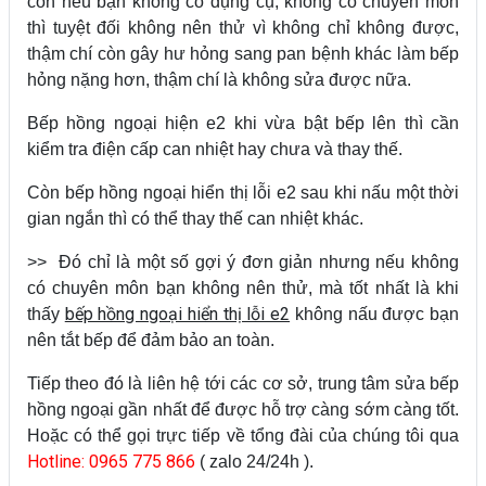
còn nếu bạn không có dụng cụ, không có chuyên môn
thì tuyệt đối không nên thử vì không chỉ không được,
thậm chí còn gây hư hỏng sang pan bệnh khác làm bếp
hỏng nặng hơn, thậm chí là không sửa được nữa.
Bếp hồng ngoại hiện e2 khi vừa bật bếp lên thì cần
kiểm tra điện cấp can nhiệt hay chưa và thay thế.
Còn bếp hồng ngoại hiển thị lỗi e2 sau khi nấu một thời
gian ngắn thì có thể thay thế can nhiệt khác.
>> Đó chỉ là một số gợi ý đơn giản nhưng nếu không
có chuyên môn bạn không nên thử, mà tốt nhất là khi
bếp hồng ngoại hiển thị lỗi e2
thấy
không nấu được bạn
nên tắt bếp để đảm bảo an toàn.
Tiếp theo đó là liên hệ tới các cơ sở, trung tâm sửa bếp
hồng ngoại gần nhất để được hỗ trợ càng sớm càng tốt.
Hoặc có thể gọi trực tiếp về tổng đài của chúng tôi qua
Hotline: 0965 775 866
( zalo 24/24h ).