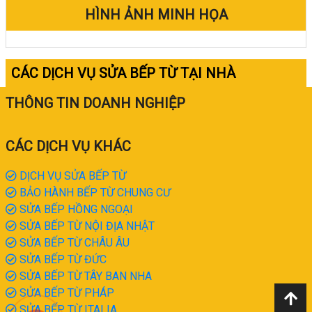
HÌNH ẢNH MINH HỌA
CÁC DỊCH VỤ SỬA BẾP TỪ TẠI NHÀ
THÔNG TIN DOANH NGHIỆP
CÁC DỊCH VỤ KHÁC
DỊCH VỤ SỬA BẾP TỪ
BẢO HÀNH BẾP TỪ CHUNG CƯ
SỬA BẾP HỒNG NGOẠI
SỬA BẾP TỪ NỘI ĐỊA NHẬT
SỬA BẾP TỪ CHÂU ÂU
SỬA BẾP TỪ ĐỨC
SỬA BẾP TỪ TÂY BAN NHA
SỬA BẾP TỪ PHÁP
SỬA BẾP TỪ ITALIA