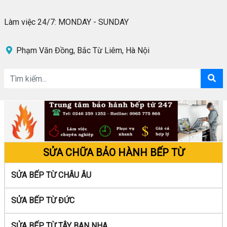
Làm việc 24/7: MONDAY - SUNDAY
Phạm Văn Đồng, Bắc Từ Liêm, Hà Nội
SỬA CHỮA BẢO HÀNH BẾP TỪ
SỬA BẾP TỪ CHÂU ÂU
SỬA BẾP TỪ ĐỨC
SỬA BẾP TỪ TÂY BAN NHA