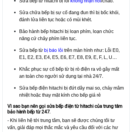
không nhận nồi
Sửa bếp từ hitachi bị lỗi
/chảo.
Sửa chữa bếp bị sự cố đang đun thì bị bốc khói,
đánh lửa liên tục hoặc có mùi khét.
Bảo hành bếp hitachi bị loạn phím, loạn chức
năng cứ chảy phím liên tục.
bị báo lỗi
Sửa bếp từ
trên màn hình như: Lỗi E0,
E1, E2, E3, E4, E5, E6, E7, E8, E9, E, F, L, U…
Khắc phục sự cố bếp từ bị rò điện ra vỏ gây mất
an toàn cho người sử dụng tại nhà 24/7.
Sửa bếp điện hitachi bị đứt dây mai so, cháy mâm
nhiệt hoặc thay mặt kính cho bếp giá rẻ
Vì sao bạn nên gọi sửa bếp điện từ hitachi của trung tâm
bảo hành bếp từ 247.
- Khi liên hệ tới trung tâm, bạn sẽ được chúng tôi tư
vấn, giải đáp mọi thắc mắc và yêu cầu đối với các hư