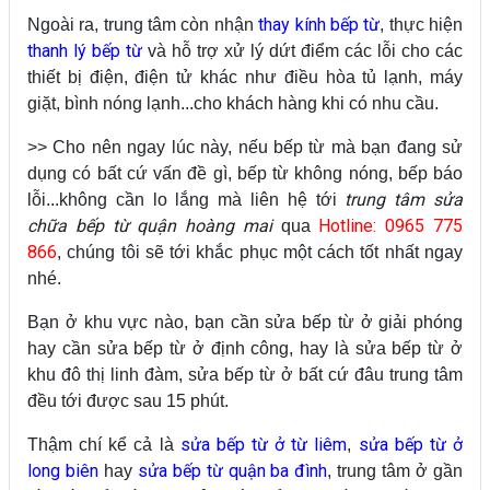
thay kính bếp từ
Ngoài ra, trung tâm còn nhận
, thực hiện
thanh lý bếp từ
và hỗ trợ xử lý dứt điểm các lỗi cho các
thiết bị điện, điện tử khác như điều hòa tủ lạnh, máy
giặt, bình nóng lạnh...cho khách hàng khi có nhu cầu.
>> Cho nên ngay lúc này, nếu bếp từ mà bạn đang sử
dụng có bất cứ vấn đề gì, bếp từ không nóng, bếp báo
trung tâm sửa
lỗi...không cần lo lắng mà liên hệ tới
chữa bếp từ quận hoàng mai
Hotline: 0965 775
qua
866
, chúng tôi sẽ tới khắc phục một cách tốt nhất ngay
nhé.
Bạn ở khu vực nào, bạn cần sửa bếp từ ở giải phóng
hay cần sửa bếp từ ở định công, hay là sửa bếp từ ở
khu đô thị linh đàm, sửa bếp từ ở bất cứ đâu trung tâm
đều tới được sau 15 phút.
sửa bếp từ ở từ liêm
sửa bếp từ ở
Thậm chí kể cả là
,
long biên
sửa bếp từ quận ba đình
hay
, trung tâm ở gần