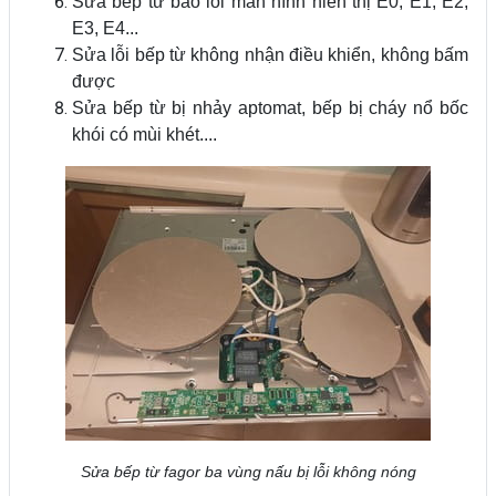
Sửa bếp từ báo lỗi màn hình hiển thị E0, E1, E2,
E3, E4...
Sửa lỗi bếp từ không nhận điều khiển, không bấm
được
Sửa bếp từ bị nhảy aptomat, bếp bị cháy nổ bốc
khói có mùi khét....
Sửa bếp từ fagor ba vùng nấu bị lỗi không nóng