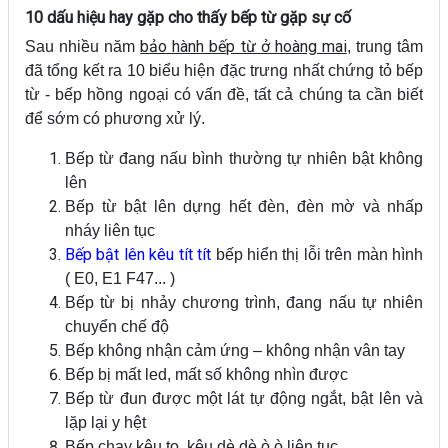
10 dấu hiệu hay gặp cho thấy bếp từ gặp sự cố
bảo hành bếp từ ở hoàng mai
Sau nhiều năm
, trung tâm
đã tổng kết ra 10 biểu hiện đặc trưng nhất chứng tỏ bếp
từ - bếp hồng ngoại có vấn đề, tất cả chúng ta cần biết
để sớm có phương xử lý.
Bếp từ đang nấu bình thường tự nhiên bật không
lên
Bếp từ bật lên dựng hết đèn, đèn mờ và nhấp
nháy liên tục
Bếp bật lên kêu tít tít
bếp hiển thị lỗi trên màn hình
( E0, E1 F47... )
Bếp từ bị nhảy chương trình, đang nấu tự nhiên
chuyển chế độ
Bếp không nhận cảm ứng – không nhận vân tay
Bếp bị mất led, mất số không nhìn được
Bếp từ đun được một lát tự động ngắt, bật lên và
lặp lại y hệt
Bếp chạy kêu to, kêu dè dè ò ò liên tục