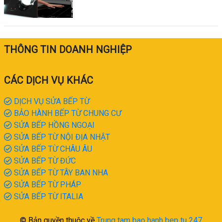
THÔNG TIN DOANH NGHIỆP
CÁC DỊCH VỤ KHÁC
DỊCH VỤ SỬA BẾP TỪ
BẢO HÀNH BẾP TỪ CHUNG CƯ
SỬA BẾP HỒNG NGOẠI
SỬA BẾP TỪ NỘI ĐỊA NHẬT
SỬA BẾP TỪ CHÂU ÂU
SỬA BẾP TỪ ĐỨC
SỬA BẾP TỪ TÂY BAN NHA
SỬA BẾP TỪ PHÁP
SỬA BẾP TỪ ITALIA
© Bản quyền thuộc về
Trung tam bao hanh bep tu 247