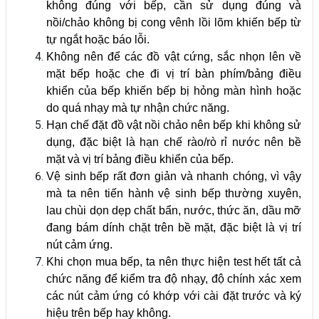
không đúng với bếp, cần sử dụng đúng và
nồi/chảo không bị cong vênh lồi lõm khiến bếp từ
tự ngắt hoặc báo lỗi.
Không nên để các đồ vật cứng, sắc nhọn lên về
mặt bếp hoặc che đi vị trí bàn phím/bảng điều
khiển của bếp khiến bếp bị hỏng màn hình hoặc
do quá nhạy mà tự nhận chức năng.
Hạn chế đặt đồ vật nồi chảo nên bếp khi không sử
dụng, đặc biệt là hạn chế rào/rò rỉ nước nên bề
mặt và vị trí bảng điều khiển của bếp.
Vệ sinh bếp rất đơn giản và nhanh chóng, vì vậy
mà ta nên tiến hành vệ sinh bếp thường xuyên,
lau chùi dọn dẹp chất bẩn, nước, thức ăn, dầu mỡ
đang bám dính chặt trên bề mặt, đặc biệt là vị trí
nút cảm ứng.
Khi chọn mua bếp, ta nên thực hiện test hết tất cả
chức năng để kiểm tra độ nhạy, độ chính xác xem
các nút cảm ứng có khớp với cài đặt trước và ký
hiệu trên bếp hay không.