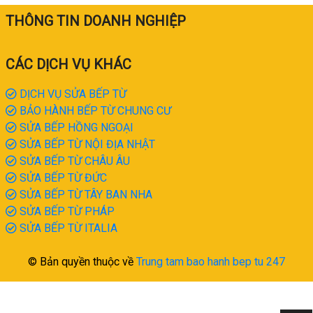
THÔNG TIN DOANH NGHIỆP
CÁC DỊCH VỤ KHÁC
DỊCH VỤ SỬA BẾP TỪ
BẢO HÀNH BẾP TỪ CHUNG CƯ
SỬA BẾP HỒNG NGOẠI
SỬA BẾP TỪ NỘI ĐỊA NHẬT
SỬA BẾP TỪ CHÂU ÂU
SỬA BẾP TỪ ĐỨC
SỬA BẾP TỪ TÂY BAN NHA
SỬA BẾP TỪ PHÁP
SỬA BẾP TỪ ITALIA
© Bản quyền thuộc về
Trung tam bao hanh bep tu 247