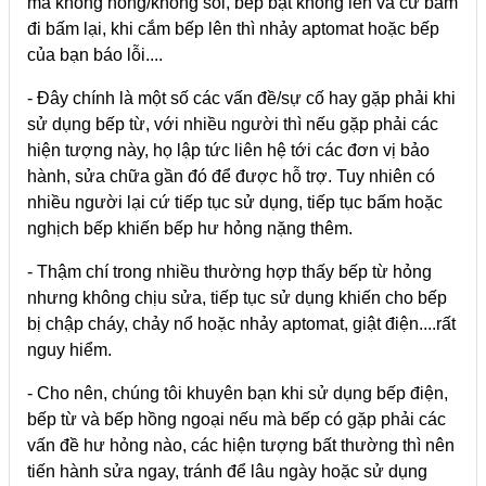
mà không nóng/không sôi, bếp bật không lên và cứ bấm
đi bấm lại, khi cắm bếp lên thì nhảy aptomat hoặc bếp
của bạn báo lỗi....
- Đây chính là một số các vấn đề/sự cố hay gặp phải khi
sử dụng bếp từ, với nhiều người thì nếu gặp phải các
hiện tượng này, họ lập tức liên hệ tới các đơn vị bảo
hành, sửa chữa gần đó để được hỗ trợ. Tuy nhiên có
nhiều người lại cứ tiếp tục sử dụng, tiếp tục bấm hoặc
nghịch bếp khiến bếp hư hỏng nặng thêm.
- Thậm chí trong nhiều thường hợp thấy bếp từ hỏng
nhưng không chịu sửa, tiếp tục sử dụng khiến cho bếp
bị chập cháy, chảy nổ hoặc nhảy aptomat, giật điện....rất
nguy hiểm.
- Cho nên, chúng tôi khuyên bạn khi sử dụng bếp điện,
bếp từ và bếp hồng ngoại nếu mà bếp có gặp phải các
vấn đề hư hỏng nào, các hiện tượng bất thường thì nên
tiến hành sửa ngay, tránh để lâu ngày hoặc sử dụng