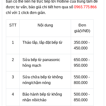
bạn có thể liên hệ trực tiếp tới Hotline của trung tâm để
0965.775.866
được tư vấn, báo giá chi tiết hơn qua số
chỉ với 1 click đơn giản.
STT
Nội dung
Đơn
giá(VNĐ)
1
Tháo lắp, lắp đặt bếp từ
350.000 -
450.000
2
Sửa bếp từ panasonic
650.000 -
hỏng mạch
950.000
3
Sửa chữa bếp từ không
550.000 -
nóng/chậm nóng
800.000
4
Bảo hành bếp từ không
500.000 -
nhận nồi/chảo
850.000