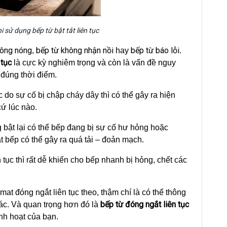
i sử dụng bếp từ bật tắt liên tục
hông nóng
bếp từ không nhận nồi
bếp từ báo lỗi
,
hay
.
 tục
là cực kỳ nghiêm trọng và còn là vấn đề nguy
đúng thời điểm.
c do sự cố bị chập cháy dây thì có thể gây ra hiện
cứ lúc nào.
 bật lại có thể bếp đang bị sự cố hư hỏng hoặc
 bếp có thể gây ra quá tải – đoản mạch.
n tục thì rất dễ khiến cho bếp nhanh bị hỏng, chết các
at đóng ngắt liên tục theo, thậm chí là có thể thông
bếp từ đóng ngắt liên tục
hác. Và quan trọng hơn đó là
nh hoạt của bạn.