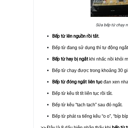
Sửa bếp từ chạy ng
Bếp từ lên nguồn rồi tắt
.
Bếp từ đang sử dụng thì tự động ngắt
Bếp từ hay bị ngắt
khi nhấc nồi khỏi m
Bếp từ chạy được trong khoảng 30 giây
Bếp từ đóng ngắt liên tục
đan xen nha
Bếp từ kêu tít tít liên tục rồi tắt.
Bếp từ kêu “tạch tạch” sau đó ngắt.
Bếp từ phát ra tiếng kêu “o o”, “bíp bíp”
bếp từ 
>> Đây là 8 dấu hiện nhận thấy khi