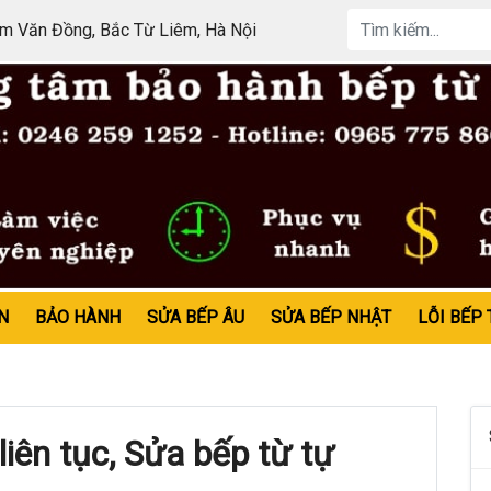
 Văn Đồng, Bắc Từ Liêm, Hà Nội
N
BẢO HÀNH
SỬA BẾP ÂU
SỬA BẾP NHẬT
LỖI BẾP 
iên tục, Sửa bếp từ tự