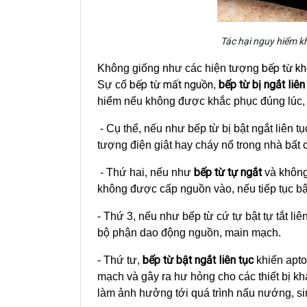
Tác hại nguy hiểm kh
bếp từ k
Không giống như các hiện tượng
bếp từ mất nguồn
bếp từ bị ngắt liên
Sự cố
,
hiểm nếu không được khắc phục đúng lúc, 
- Cụ thể, nếu như bếp từ bị bật ngắt liên tụ
tượng điện giật hay cháy nổ trong nhà bất 
bếp từ tự ngắt
- Thứ hai, nếu như
và không
không được cấp nguồn vào, nếu tiếp tục bật
- Thứ 3, nếu như bếp từ cứ tự bật tự tắt liê
bộ phận dao động nguồn, main mạch.
bếp từ bật ngắt liên tục
- Thứ tư,
khiến aptom
mạch và gây ra hư hỏng cho các thiết bị k
làm ảnh hưởng tới quá trình nấu nướng, si