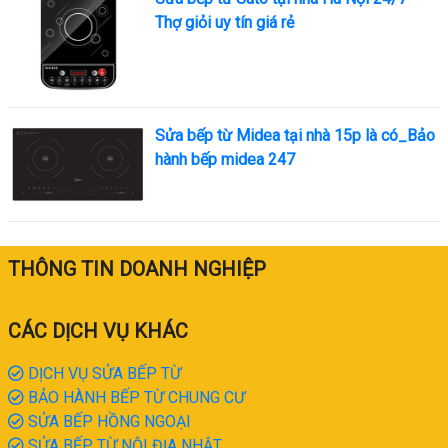
Thợ giỏi uy tín giá rẻ
Sửa bếp từ Midea tại nhà 15p là có_Bảo
hành bếp midea 247
THÔNG TIN DOANH NGHIỆP
CÁC DỊCH VỤ KHÁC
DỊCH VỤ SỬA BẾP TỪ
BẢO HÀNH BẾP TỪ CHUNG CƯ
SỬA BẾP HỒNG NGOẠI
SỬA BẾP TỪ NỘI ĐỊA NHẬT