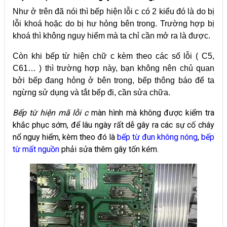
Như ở trên đã nói thì bếp hiện lỗi c có 2 kiểu đó là do bị
lỗi khoá hoặc do bị hư hỏng bên trong. Trường hợp bị
khoá thì không nguy hiểm mà ta chỉ cần mở ra là được.
Còn khi bếp từ hiện chữ c kèm theo các số lỗi ( C5,
C61… ) thì trường hợp này, bạn không nên chủ quan
bởi bếp đang hỏng ở bên trong, bếp thông báo để ta
ngừng sử dụng và tắt bếp đi, cần sửa chữa.
Bếp từ hiện mã lỗi c
màn hình mà không được kiểm tra
khắc phục sớm, để lâu ngày rất dễ gây ra các sự cố cháy
nổ nguy hiểm, kèm theo đó là
bếp từ đun không nóng
,
bếp
từ mất nguồn
phải sửa thêm gây tốn kém.