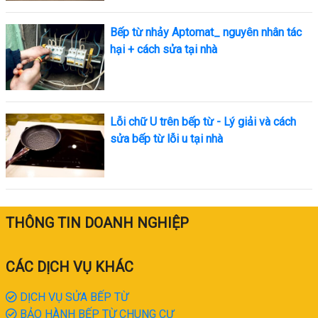
Bếp từ nhảy Aptomat_ nguyên nhân tác
hại + cách sửa tại nhà
Lỗi chữ U trên bếp từ - Lý giải và cách
sửa bếp từ lỗi u tại nhà
THÔNG TIN DOANH NGHIỆP
CÁC DỊCH VỤ KHÁC
DỊCH VỤ SỬA BẾP TỪ
BẢO HÀNH BẾP TỪ CHUNG CƯ