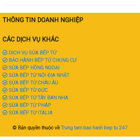
THÔNG TIN DOANH NGHIỆP
CÁC DỊCH VỤ KHÁC
DỊCH VỤ SỬA BẾP TỪ
BẢO HÀNH BẾP TỪ CHUNG CƯ
SỬA BẾP HỒNG NGOẠI
SỬA BẾP TỪ NỘI ĐỊA NHẬT
SỬA BẾP TỪ CHÂU ÂU
SỬA BẾP TỪ ĐỨC
SỬA BẾP TỪ TÂY BAN NHA
SỬA BẾP TỪ PHÁP
SỬA BẾP TỪ ITALIA
© Bản quyền thuộc về
Trung tam bao hanh bep tu 247