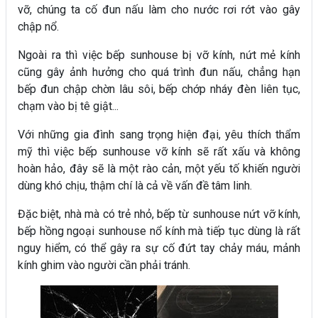
vỡ, chúng ta cố đun nấu làm cho nước rơi rớt vào gây
chập nổ.
Ngoài ra thì việc bếp sunhouse bị vỡ kính, nứt mẻ kính
cũng gây ảnh hưởng cho quá trình đun nấu, chẳng hạn
bếp đun chập chờn lâu sôi, bếp chớp nháy đèn liên tục,
chạm vào bị tê giật...
Với những gia đình sang trọng hiện đại, yêu thích thẩm
mỹ thì việc bếp sunhouse vỡ kính sẽ rất xấu và không
hoàn hảo, đây sẽ là một rào cản, một yếu tố khiến người
dùng khó chịu, thậm chí là cả về vấn đề tâm linh.
Đặc biệt, nhà mà có trẻ nhỏ, bếp từ sunhouse nứt vỡ kính,
bếp hồng ngoại sunhouse nổ kính mà tiếp tục dùng là rất
nguy hiểm, có thể gây ra sự cố đứt tay chảy máu, mảnh
kính ghim vào người cần phải tránh.