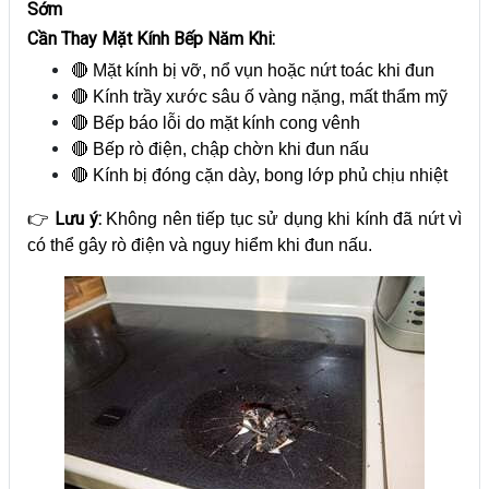
Sớm
Cần Thay Mặt Kính Bếp Năm Khi:
🔴 Mặt kính bị vỡ, nổ vụn hoặc nứt toác khi đun
🔴 Kính trầy xước sâu ố vàng nặng, mất thẩm mỹ
🔴 Bếp báo lỗi do mặt kính cong vênh
🔴 Bếp rò điện, chập chờn khi đun nấu
🔴 Kính bị đóng cặn dày, bong lớp phủ chịu nhiệt
Lưu ý:
👉
Không nên tiếp tục sử dụng khi kính đã nứt vì
có thể gây rò điện và nguy hiểm khi đun nấu.