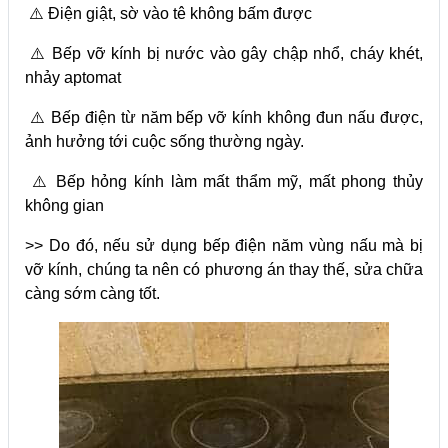
⚠️ Điện giật, sờ vào tê không bấm được
⚠️ Bếp vỡ kính bị nước vào gây chập nhổ, cháy khét,
nhảy aptomat
⚠️ Bếp điện từ năm bếp vỡ kính không đun nấu được,
ảnh hưởng tới cuộc sống thường ngày.
⚠️ Bếp hỏng kính làm mất thẩm mỹ, mất phong thủy
không gian
>> Do đó, nếu sử dụng bếp điện năm vùng nấu mà bị
vỡ kính, chúng ta nên có phương án thay thế, sửa chữa
càng sớm càng tốt.