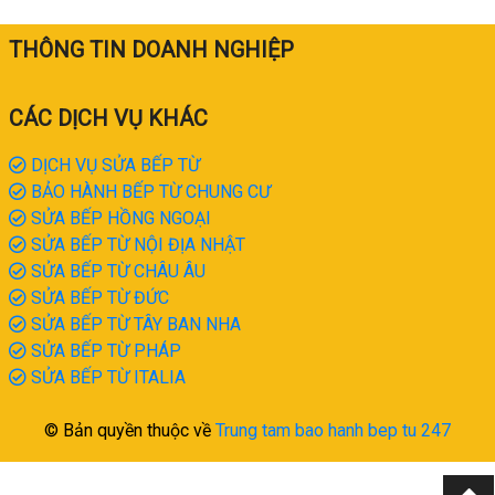
THÔNG TIN DOANH NGHIỆP
CÁC DỊCH VỤ KHÁC
DỊCH VỤ SỬA BẾP TỪ
BẢO HÀNH BẾP TỪ CHUNG CƯ
SỬA BẾP HỒNG NGOẠI
SỬA BẾP TỪ NỘI ĐỊA NHẬT
SỬA BẾP TỪ CHÂU ÂU
SỬA BẾP TỪ ĐỨC
SỬA BẾP TỪ TÂY BAN NHA
SỬA BẾP TỪ PHÁP
SỬA BẾP TỪ ITALIA
© Bản quyền thuộc về
Trung tam bao hanh bep tu 247