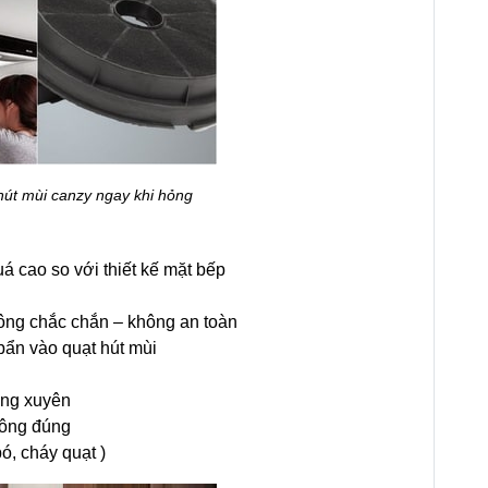
hút mùi canzy ngay khi hỏng
á cao so với thiết kế mặt bếp
ông chắc chắn – không an toàn
ẩn vào quạt hút mùi
ờng xuyên
hông đúng
ó, cháy quạt )