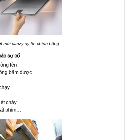
t mùi canzy uy tín chính hãng
các sự cố
hông lên
không bấm được
 chạy
hét cháy
 mất phím…