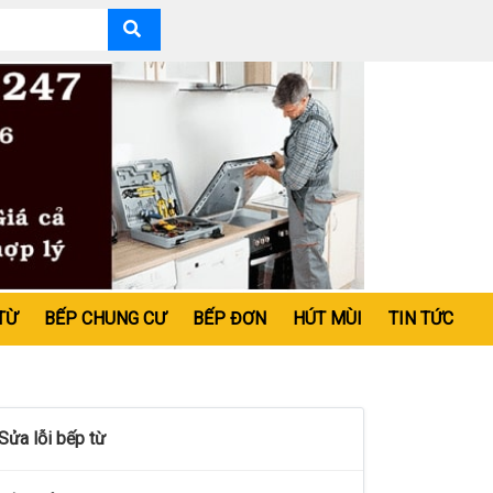
TỪ
BẾP CHUNG CƯ
BẾP ĐƠN
HÚT MÙI
TIN TỨC
Sửa lỗi bếp từ