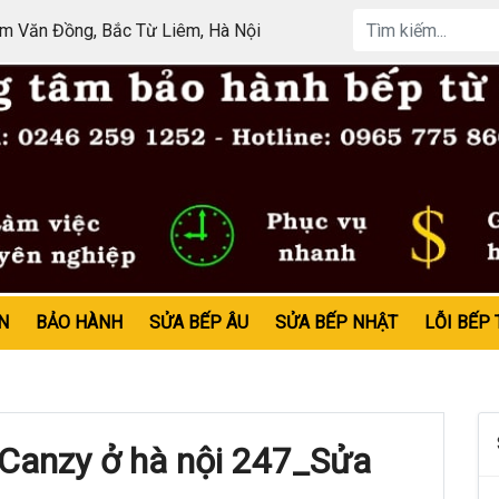
 Văn Đồng, Bắc Từ Liêm, Hà Nội
N
BẢO HÀNH
SỬA BẾP ÂU
SỬA BẾP NHẬT
LỖI BẾP 
Canzy ở hà nội 247_Sửa