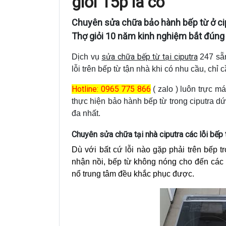
giỏi 15p là có
Chuyên sửa chữa bảo hành bếp từ ở cipu
Thợ giỏi 10 năm kinh nghiệm bắt đúng 
sửa chữa bếp từ tại ciputra
Dịch vụ
247 sẵn
lỗi trên bếp từ tận nhà khi có nhu cầu, chỉ c
Hotline: 0965 775 866
( zalo ) luôn trực m
thực hiện bảo hành bếp từ trong ciputra dứt
đa nhất.
Chuyên sửa chữa tại nhà ciputra các lỗi bếp 
Dù với bất cứ lỗi nào gặp phải trên bếp t
nhận nồi, bếp từ không nóng cho đến các 
nổ trung tâm đều khắc phục được.