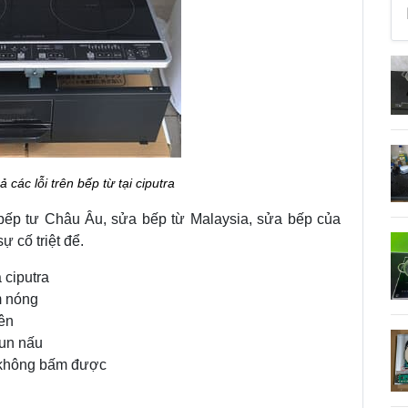
 các lỗi trên bếp từ tại ciputra
bếp tư Châu Âu, sửa bếp từ Malaysia, sửa bếp của
ự cố triệt để.
 ciputra
m nóng
lên
đun nấu
 không bấm được