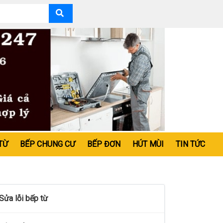
TỪ
BẾP CHUNG CƯ
BẾP ĐƠN
HÚT MÙI
TIN TỨC
Sửa lỗi bếp từ