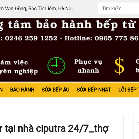
 Văn Đồng, Bắc Từ Liêm, Hà Nội
N
BẢO HÀNH
SỬA BẾP ÂU
SỬA BẾP NHẬT
LỖI BẾP 
tại nhà ciputra 24/7_thợ