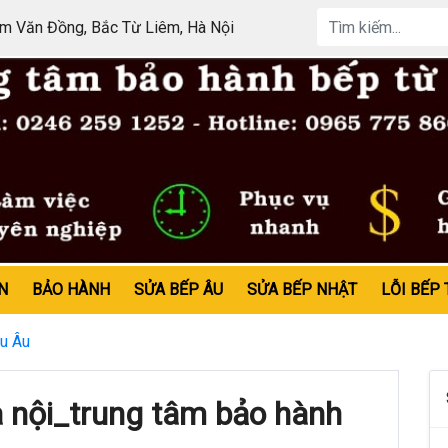
 Văn Đồng, Bắc Từ Liêm, Hà Nội
N
BẢO HÀNH
SỬA BẾP ÂU
SỬA BẾP NHẬT
LỖI BẾP 
u Âu
à nội_trung tâm bảo hành