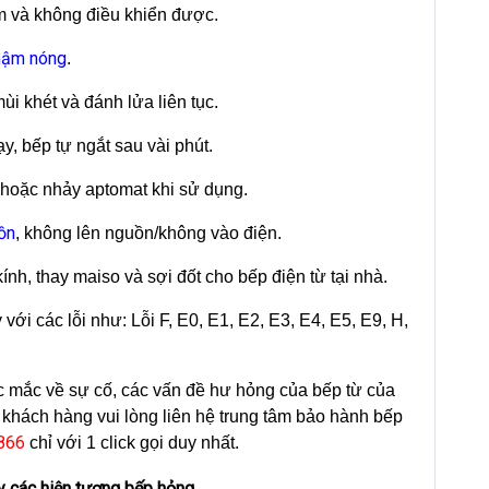
ím và không điều khiển được.
hậm nóng
.
ùi khét và đánh lửa liên tục.
ạy, bếp tự ngắt sau vài phút.
 hoặc nhảy aptomat khi sử dụng.
ồn
, không lên nguồn/không vào điện.
ính, thay maiso và sợi đốt cho bếp điện từ tại nhà.
 với các lỗi như: Lỗi F, E0, E1, E2, E3, E4, E5, E9, H,
ắc mắc về sự cố, các vấn đề hư hỏng của bếp từ của
khách hàng vui lòng liên hệ trung tâm bảo hành bếp
.866
chỉ với 1 click gọi duy nhất.
y các hiện tượng bếp hỏng.