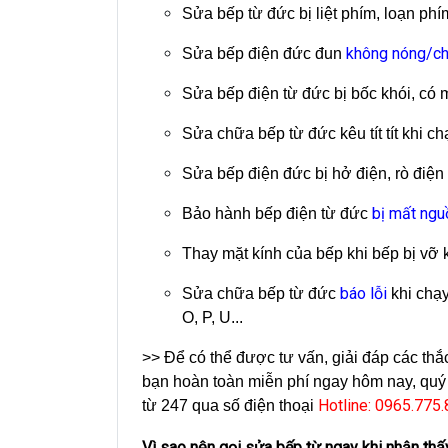
Sửa bếp từ đức bị liệt phím, loạn ph
không nóng/c
Sửa bếp điện đức đun
Sửa bếp điện từ đức bị bốc khói, có m
Sửa chữa bếp từ đức kêu tít tít khi ch
Sửa bếp điện đức bị hở điện, rò điện
bị mất ngu
Bảo hành bếp điện từ đức
Thay mặt kính của bếp khi bếp bị vỡ k
báo lỗi
Sửa chữa bếp từ đức
khi chạy
O, P, U...
>> Để có thể được tư vấn, giải đáp các th
bạn hoàn toàn miễn phí ngay hôm nay, quý 
Hotline: 0965.775
từ 247 qua số điện thoại
Vì sao nên gọi sửa bếp từ ngay khi nhận thấ