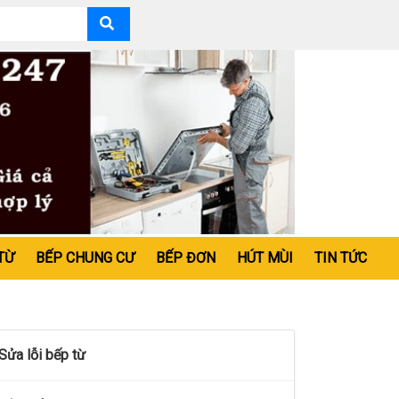
TỪ
BẾP CHUNG CƯ
BẾP ĐƠN
HÚT MÙI
TIN TỨC
Sửa lỗi bếp từ