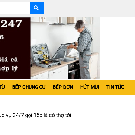
TỪ
BẾP CHUNG CƯ
BẾP ĐƠN
HÚT MÙI
TIN TỨC
vụ 24/7 gọi 15p là có thợ tới