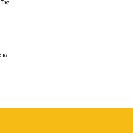
 Thợ
p từ