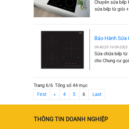
Chuyên sửa bếp t
sửa bếp từ giỏi 
Bảo Hành Sửa 
09:40:29 15-09-2023
Sửa chữa bếp từ 
cho Chung cư gọi
Trang 6/6. Tổng số 44 mục
First
«
4
5
6
Last
THÔNG TIN DOANH NGHIỆP