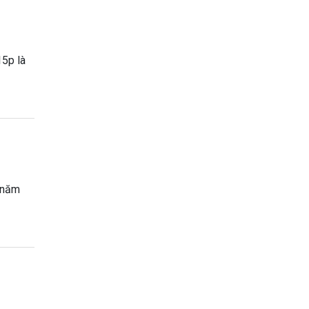
15p là
0 năm