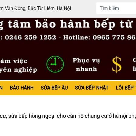
 Văn Đồng, Bắc Từ Liêm, Hà Nội
N
BẢO HÀNH
SỬA BẾP ÂU
SỬA BẾP NHẬT
LỖI BẾP 
, sửa bếp hồng ngoại cho căn hộ chung cư ở hà nội phục 