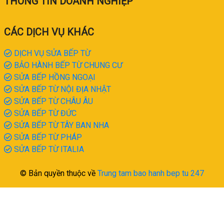
THÔNG TIN DOANH NGHIỆP
CÁC DỊCH VỤ KHÁC
DỊCH VỤ SỬA BẾP TỪ
BẢO HÀNH BẾP TỪ CHUNG CƯ
SỬA BẾP HỒNG NGOẠI
SỬA BẾP TỪ NỘI ĐỊA NHẬT
SỬA BẾP TỪ CHÂU ÂU
SỬA BẾP TỪ ĐỨC
SỬA BẾP TỪ TÂY BAN NHA
SỬA BẾP TỪ PHÁP
SỬA BẾP TỪ ITALIA
© Bản quyền thuộc về
Trung tam bao hanh bep tu 247