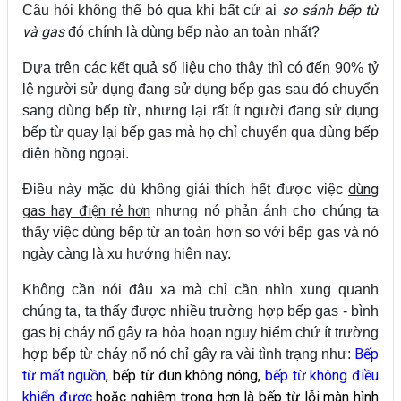
so sánh bếp từ
Câu hỏi không thể bỏ qua khi bất cứ ai
và gas
đó chính là dùng bếp nào an toàn nhất?
Dựa trên các kết quả số liệu cho thây thì có đến 90% tỷ
lệ người sử dụng đang sử dụng bếp gas sau đó chuyển
sang dùng bếp từ, nhưng lại rất ít người đang sử dụng
bếp từ quay lại bếp gas mà họ chỉ chuyển qua dùng bếp
điện hồng ngoại.
dùng
Điều này mặc dù không giải thích hết được việc
gas hay điện rẻ hơn
nhưng nó phản ánh cho chúng ta
thấy việc dùng bếp từ an toàn hơn so với bếp gas và nó
ngày càng là xu hướng hiện nay.
Không cần nói đâu xa mà chỉ cần nhìn xung quanh
chúng ta, ta thấy được nhiều trường hợp bếp gas - bình
gas bị cháy nổ gây ra hỏa hoạn nguy hiểm chứ ít trường
Bếp
hợp bếp từ cháy nổ nó chỉ gây ra vài tình trạng như:
từ mất nguồn
,
bếp từ đun không nóng
,
bếp từ không điều
khiển được
hoặc nghiêm trọng hơn là
bếp từ lỗi
màn hình