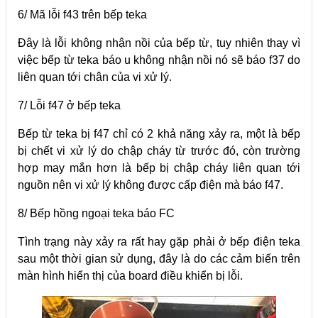
6/ Mã lỗi f43 trên bếp teka
Đây là lỗi không nhận nồi của bếp từ, tuy nhiên thay vì
việc bếp từ teka báo u không nhận nồi nó sẽ báo f37 do
liên quan tới chân của vi xử lý.
7/ Lỗi f47 ở bếp teka
Bếp từ teka bị f47 chỉ có 2 khả năng xảy ra, một là bếp
bị chết vi xử lý do chập cháy từ trước đó, còn trường
hợp may mắn hơn là bếp bị chập cháy liên quan tới
nguồn nên vi xử lý không được cấp điện mà báo f47.
8/ Bếp hồng ngoại teka báo FC
Tình trạng này xảy ra rất hay gặp phải ở bếp điện teka
sau một thời gian sử dụng, đây là do các cảm biến trên
màn hình hiển thị của board điều khiển bị lỗi.