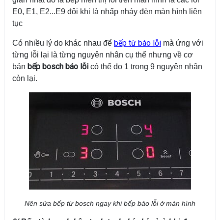
E0, E1, E2...E9 đôi khi là nhấp nháy đèn màn hình liên
tục
bếp từ báo lỗi
Có nhiều lý do khác nhau để
mà ứng với
từng lỗi lại là từng nguyên nhân cụ thể nhưng về cơ
bếp bosch báo lỗi
bản
có thể do 1 trong 9 nguyên nhân
còn lại.
Nên sửa bếp từ bosch ngay khi bếp báo lỗi ở màn hình