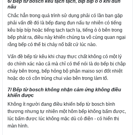
6/ Bếp từ bosch kêu tạch tạch, bíp bíp ò ò khi đun
nấu
Chắc hẳn trong quá trình sử dụng phải có lần bạn gặp
phải vấn đề đó là bếp đang đun nấu tự nhiên có tiếng
kêu bíp bíp hoặc tiếng tạch tạch lạ, tiếng ò ò bên trong
bếp phát ra, điều này khiến chúng ta vô cùng quan ngại
rằng bếp có thể bị cháy nổ bất cứ lúc nào.
Vấn đề bếp từ kêu khi chạy thực chất không có một lý
do chính xác nào cả mà chỉ có thể nói là do bếp bị chập
cháy bên trong, bếp hỏng bộ phận maiso sợi đốt nhiệt
hoặc do có côn trùng chui vào bên trong làm tổ.
7/ Bếp từ bosch không nhận cảm ứng không điều
khiển được
Không ít người đang điều khiển bếp từ bosch bình
thương nhưng tự nhiên một hôm bếp không bấm được,
lúc bấm được lúc không mặc dù có điện - có hiển thị
màn hình.