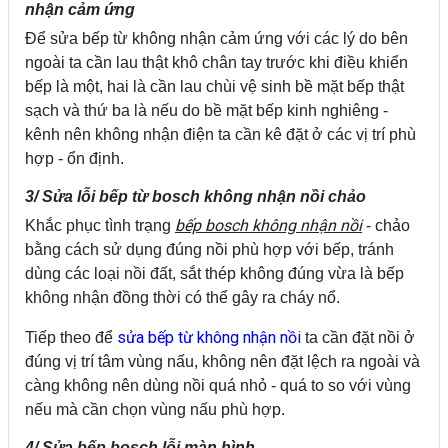
nhận cảm ứng
Để sửa bếp từ không nhận cảm ứng với các lý do bên
ngoài ta cần lau thật khô chân tay trước khi điều khiển
bếp là một, hai là cần lau chùi vệ sinh bề mặt bếp thật
sạch và thứ ba là nếu do bề mặt bếp kinh nghiêng -
kênh nên không nhận điện ta cần kê đặt ở các vị trí phù
hợp - ổn định.
3/ Sửa lỗi bếp từ bosch không nhận nồi chảo
bếp bosch không nhận nồi
Khắc phục tình trạng
- chảo
bằng cách sử dụng đúng nồi phù hợp với bếp, tránh
dùng các loại nồi đất, sắt thép không đúng vừa là bếp
không nhận đồng thời có thể gây ra cháy nổ.
sửa bếp từ không nhận nồi
Tiếp theo để
ta cần đặt nồi ở
đúng vị trí tâm vùng nấu, không nên đặt lệch ra ngoài và
càng không nên dùng nồi quá nhỏ - quá to so với vùng
nếu mà cần chọn vùng nấu phù hợp.
4/ Sửa bếp bosch lỗi màn hình