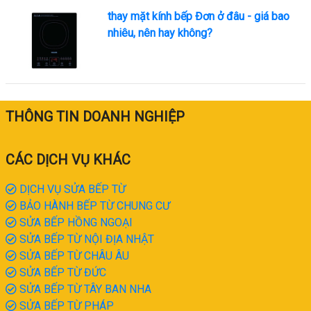
thay mặt kính bếp Đơn ở đâu - giá bao
nhiêu, nên hay không?
THÔNG TIN DOANH NGHIỆP
CÁC DỊCH VỤ KHÁC
DỊCH VỤ SỬA BẾP TỪ
BẢO HÀNH BẾP TỪ CHUNG CƯ
SỬA BẾP HỒNG NGOẠI
SỬA BẾP TỪ NỘI ĐỊA NHẬT
SỬA BẾP TỪ CHÂU ÂU
SỬA BẾP TỪ ĐỨC
SỬA BẾP TỪ TÂY BAN NHA
SỬA BẾP TỪ PHÁP