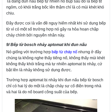
Ta đang đun nấu bếp tự nhiên nổ bụp sau đó là bếp tịt
ngỏm, có khói trắng bốc lên thậm chí là có mùi khét khó
chịu.
Đây được coi là vấn đề nguy hiểm nhất khi sử dụng bếp
từ vì có một số trường hợp nó gây ra hỏa hoạn chập
cháy chính bởi nguyên nhân này.
9/ Bếp từ bosch nhảy aptomat khi đun nấu
bếp từ cháy nổ
Nó giống với trường hợp
nhưng ở đây
chúng ta không nghe thấy tiếng nổ, không thấy mùi khét
không thấy khói trắng mà tự nhiên aptomat bị nhảy, cứ
bật lên là nhảy không sử dụng được.
Trường hợp aptomat bị nhảy khi đun nấu bếp từ bosch
chỉ có hai lý do một là chập cháy sự cố điện trong nhà
và hai là do nổ board công suất của bếp.