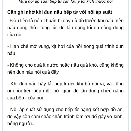
Mua nồi áp suất bếp từ cần lưu ý tới kích thước nồi
Cần ghi nhớ khi đun nấu bếp từ với nồi áp suất
- Đầu tiên là nên chuẩn bị đầy đủ đồ trước khi nấu, nên
nấu đồng thời cùng lúc để tận dụng tối đa công dụng
của nồi
- Hạn chế mở vung, xịt hơi của nồi trong quá trình đun
nấu
- Không cho quá ít nước hoặc nấu quá khô, cũng không
nên đun nấu nồi quá đầy
- Khi đun nấu hãy tắt bếp trước khi bỏ nồi ra, và cũng
om nồi trên bếp một thời gian để tận dụng chức năng
của bếp - của nồi
- Nồi áp suất sử dụng cho bếp từ nặng kết hợp đồ ăn,
do vậy cần cầm chắc chắn tránh làm rơi đổ gây vỡ kính,
bỏng người...