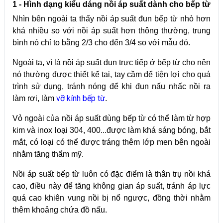
1 - Hình dạng kiểu dáng nồi áp suất dành cho bếp từ
Nhìn bên ngoài ta thấy nồi áp suất đun bếp từ nhỏ hơn
khá nhiều so với nồi áp suất hơn thông thường, trung
bình nó chỉ to bằng 2/3 cho đến 3/4 so với mẫu đó.
Ngoài ta, vì là nồi áp suất đun trực tiếp ở bếp từ cho nên
nó thường được thiết kế tai, tay cầm để tiện lợi cho quá
trình sử dụng, tránh nóng để khi đun nấu nhấc nồi ra
vỡ kính bếp từ
làm rơi, làm
.
Vỏ ngoài của nồi áp suất dùng bếp từ có thể làm từ hợp
kim và inox loại 304, 400...được làm khá sáng bóng, bắt
mắt, có loại có thể được tráng thêm lớp men bên ngoài
nhằm tăng thẩm mỹ.
Nồi áp suất bếp từ luôn có đặc điểm là thân trụ nồi khá
cao, điều này để tăng không gian áp suất, tránh áp lực
quá cao khiên vung nồi bị nổ ngược, đồng thời nhằm
thêm khoảng chứa đồ nấu.