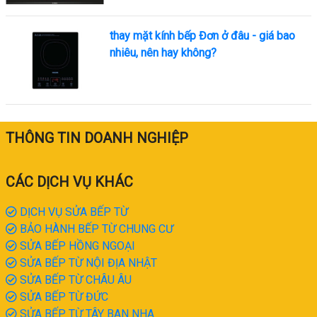
thay mặt kính bếp Đơn ở đâu - giá bao
nhiêu, nên hay không?
THÔNG TIN DOANH NGHIỆP
CÁC DỊCH VỤ KHÁC
DỊCH VỤ SỬA BẾP TỪ
BẢO HÀNH BẾP TỪ CHUNG CƯ
SỬA BẾP HỒNG NGOẠI
SỬA BẾP TỪ NỘI ĐỊA NHẬT
SỬA BẾP TỪ CHÂU ÂU
SỬA BẾP TỪ ĐỨC
SỬA BẾP TỪ TÂY BAN NHA