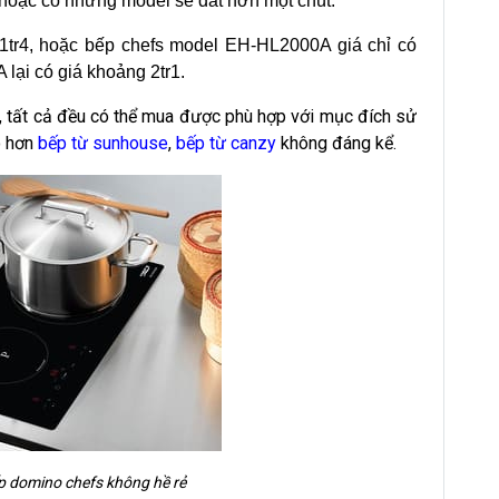
 hoặc có những model sẽ đắt hơn một chút.
1tr4, hoặc bếp chefs model EH-HL2000A giá chỉ có
lại có giá khoảng 2tr1.
t, tất cả đều có thể mua được phù hợp với mục đích sử
o hơn
bếp từ sunhouse
,
bếp từ canzy
không đáng kể.
p domino chefs không hề rẻ