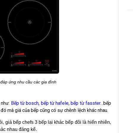
 đáp ứng nhu cầu các gia đình
c như:
Bếp từ bosch
,
bếp từ hafele
,
bếp từ fasster
…bếp
 đó mà giá của bếp cũng có sự chênh lệch khác nhau.
i, giá bếp chefs 3 bếp lại khác bếp đôi là hiển nhiên,
hác nhau đáng kể.