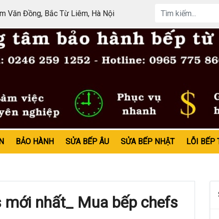
 Văn Đồng, Bắc Từ Liêm, Hà Nội
N
BẢO HÀNH
SỬA BẾP ÂU
SỬA BẾP NHẬT
LỖI BẾP 
s mới nhất_ Mua bếp chefs