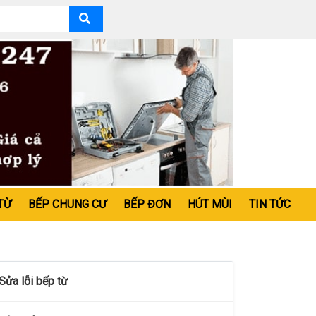
TỪ
BẾP CHUNG CƯ
BẾP ĐƠN
HÚT MÙI
TIN TỨC
Sửa lỗi bếp từ