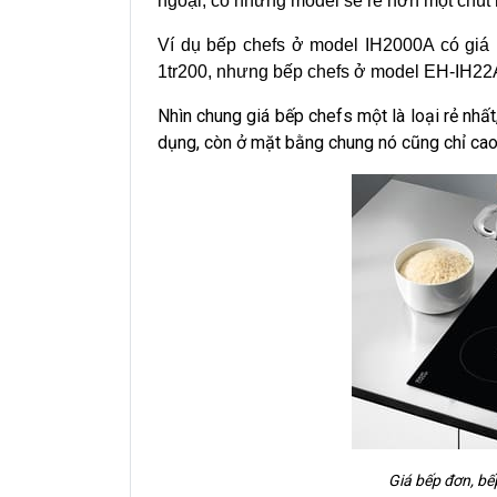
ngoại, có những model sẽ rẻ hơn một chút
Ví dụ bếp chefs ở model IH2000A có giá 
1tr200, nhưng bếp chefs ở model EH-IH22A 
Nhìn chung giá bếp chefs một là loại rẻ nhấ
dụng, còn ở mặt bằng chung nó cũng chỉ ca
Giá bếp đơn, bế