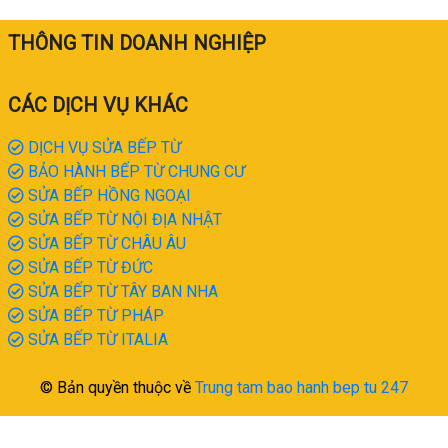
THÔNG TIN DOANH NGHIỆP
CÁC DỊCH VỤ KHÁC
DỊCH VỤ SỬA BẾP TỪ
BẢO HÀNH BẾP TỪ CHUNG CƯ
SỬA BẾP HỒNG NGOẠI
SỬA BẾP TỪ NỘI ĐỊA NHẬT
SỬA BẾP TỪ CHÂU ÂU
SỬA BẾP TỪ ĐỨC
SỬA BẾP TỪ TÂY BAN NHA
SỬA BẾP TỪ PHÁP
SỬA BẾP TỪ ITALIA
© Bản quyền thuộc về
Trung tam bao hanh bep tu 247