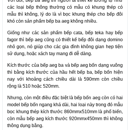
Với đôi, bếp ba aeg thì người ta thiết kế tương tự như
các loại bếp thông thường có mẫu có khung thép có
mẫu thì không, lý do là vì bọc khung thép cho bếp đôi
khó còn sản phẩm bếp ba aeg không nhiều.
Giống như các sản phẩm bếp cata, bếp teka hay bếp
fagor thì bếp aeg cũng có thiết kế bếp đôi dạng domino
nhỏ gọn, nó giúp cho các gia đình không gian hẹp tiện
sử dụng, hoặc xách tay mang đi dễ dàng.
Kích thước của bếp aeg ba và bếp aeg bốn dạng vuông
thì bằng kích thước của hầu hết bếp ba, bếp bốn hiện
nay với khoảng cách chiều dài là 590mm còn chiều
rộng là 510 hoặc 520mm.
Nhưng, còn một điều đặc biệt là bếp bốn aeg còn có hai
model bếp bốn ngang khá dài, hai loại này trong đó mẫu
bọc khung thép kích thước 860mmx510mm là phổ biến,
còn mẫu bếp aeg kích thước 920mmx450mm thì không
thông dụng bằng.